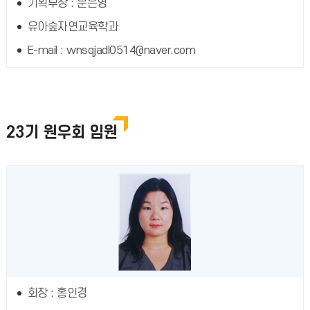
기획부장 : 문은영
유아숲자연교육학과
E-mail : wnsqjadl0514@naver.com
23기 원우회 임원
회장 : 홍인경