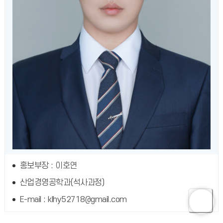
홍보부장 : 이호연
산업경영공학과(석사과정)
E-mail : klhy52718@gmail.com