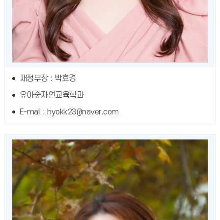
재정부장 : 박효경
유아숲자연교육학과
E-mail : hyokk23@naver.com