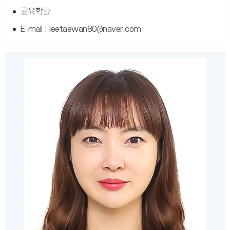
교육학과
E-mail : leetaewan80@naver.com